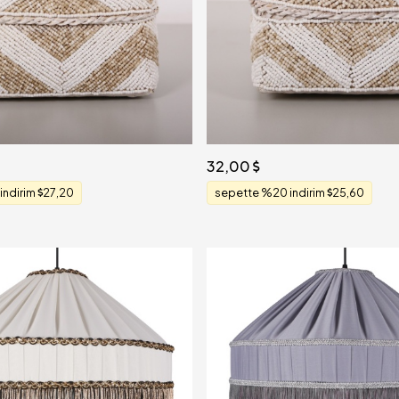
32,00
indirim
27,20
sepette %20 indirim
25,60