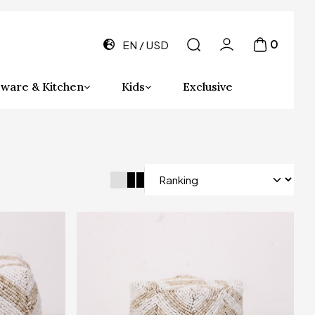
0
EN
USD
ware & Kitchen
Kids
Exclusive