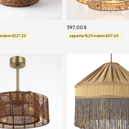
397,00
indirim
227,20
sepette %20 indirim
317,60