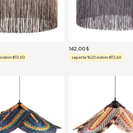
142,00
indirim
113,60
sepette %20 indirim
113,60